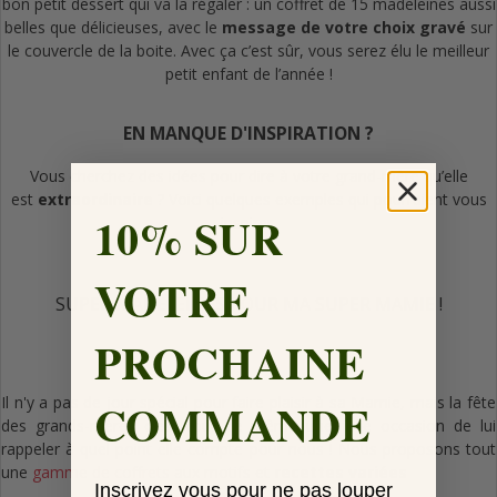
bon petit dessert qui va la régaler : un coffret de 15 madeleines aussi
belles que délicieuses, avec le
message de votre choix gravé
sur
le couvercle de la boite. Avec ça c’est sûr, vous serez élu le meilleur
petit enfant de l’année !
EN MANQUE D'INSPIRATION ?
Vous cherchez des idées pour dire à votre grand-mère qu’elle
est
extraordinaire
? Voici quelques exemples qui pourraient vous
10% SUR
inspirer.
VOTRE
SUPER MADELEINES POUR MA SUPER MAMIE !
PROCHAINE
COMMANDE
Il n'y a pas de jour spécial pour faire plaisir à sa Mamie, mais la fête
des grands-mères c'est tout de même une jolie occasion de lui
rappeler à quel point elle compte pour nous ! Nous proposons tout
une
gamme de coffrets
aux motifs et
recettes variées
Inscrivez vous pour ne pas louper