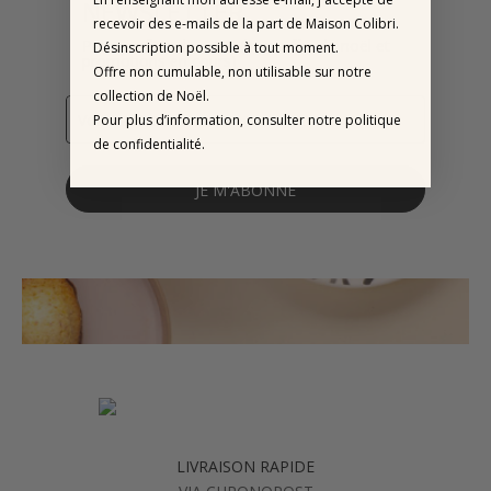
NEWSLETTER
recevoir des e-mails de la part de Maison Colibri.
Pour profiter de -10% (hors offre de noël et
Désinscription possible à tout moment.
promotions en cours)
Offre non cumulable, non utilisable sur notre
collection de Noël.
Pour plus d’information, consulter notre politique
de confidentialité.
JE M'ABONNE
LIVRAISON RAPIDE