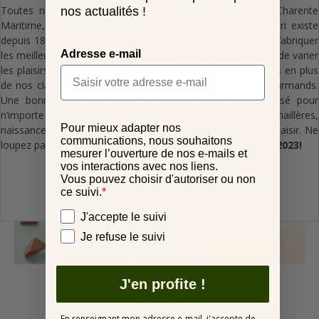
Toutes nos recettes de madeleines sont fabriquées en Charente
nos actualités !
Maritime, à partir d’ingrédients sélectionnés. Maison Colibri existe
depuis 1896 et s’inspire de son savoir-faire historique pour fabriquer
Adresse e-mail
les meilleures recettes possible. Et parce qu’il est important de varier
les plaisirs, nous créons des recettes éphémères et inédites en plus
de nos classiques pour le plus grand plaisir de tous les gourmands.
Une bonne idée pour offrir un cadeau 100% personnalisé pour
n’importe quelle occasion : anniversaires, fêtes, crémaillères,
Pour mieux adapter nos
naissances… toutes les occasions sont bonnes pour faire plaisir. Ne
communications, nous souhaitons
loupez pas la Fête des Grands Mères le
dimanche 3 mars 2023!
mesurer l’ouverture de nos e-mails et
vos interactions avec nos liens.
Vous pouvez choisir d'autoriser ou non
ce suivi.
*
Vos préférences
J'accepte le suivi
Je refuse le suivi
J'en profite !
S'INSCRIRE À LA
En renseignant mon adresse e-mail, j'accepte de