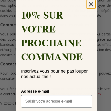
Les cookies qui seront déposés sur votre terminal, en fonction de
vos options de paramétrage, seront conservés, selon le type de
10% SUR
cookie, dans la limite de 13 mois à compter de leur premier dépôt
dans votre terminal. À l’expiration de ce délai, ils seront effacés.
VOTRE
Comment restreindre ou bloquer les cookies ?
Vous pouvez empêcher votre navigateur d’accepter tout ou partie
PROCHAINE
des cookies, (i) lors de votre première visite sur le Site grâce au
bandeau qui apparaît automatiquement en bas de page à cet effet,
et/ou (ii) à tout moment en vous rendant sur la page de Gestion des
COMMANDE
cookies accessible
ICI
.
Contact
Inscrivez vous pour ne pas louper
Pour obtenir plus d’information sur les cookies, vous pouvez
nos actualités !
consulter le site internet de la CNIL,
www.cnil.fr
.
Vous êtes invité, pour toute question ou réaction concernant le Site,
Adresse e-mail
à contacter l’adresse suivante :
madeleine@maison-colibri.com
.
V_2020.01