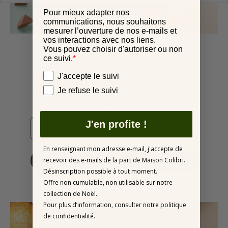
Pour mieux adapter nos
communications, nous souhaitons
mesurer l’ouverture de nos e-mails et
vos interactions avec nos liens.
Vous pouvez choisir d'autoriser ou non
S'INSCRIRE À LA
ce suivi.
*
NEWSLETTER
Vos préférences
J'accepte le suivi
Je refuse le suivi
Pour profiter de -10% (hors offre de noël et
promotions en cours)
J'en profite !
En renseignant mon adresse e-mail, j'accepte de
recevoir des e-mails de la part de Maison Colibri.
JE M'ABONNE
Désinscription possible à tout moment.
Offre non cumulable, non utilisable sur notre
collection de Noël.
Pour plus d’information, consulter notre politique
de confidentialité.