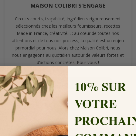
MAISON COLIBRI S'ENGAGE
Circuits courts, traçabilité, ingrédients rigoureusement
sélectionnés chez les meilleurs fournisseurs, recettes
Made in France, créativité… : au cœur de toutes nos
attentions et de tous nos process, la qualité est un enjeu
primordial pour nous. Alors chez Maison Colibri, nous
nous engageons au quotidien autour de valeurs fortes et
d’actions concrètes. Pour vous !
10% SUR
JE DÉCOUVRE LES ENGAGEMENTS
VOTRE
PROCHAI