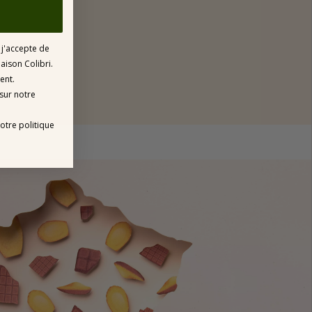
!
 j'accepte de
aison Colibri.
ment.
 sur notre
otre politique