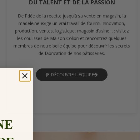
DU TALENT ET DE LA PASSION
De l’idée de la recette jusqu’à sa vente en magasin, la
madeleine exige un vrai travail de fourmi. Innovation,
production, ventes, logistique, magasin d’usine… : visitez
les coulisses de Maison Colibri et rencontrez quelques
membres de notre belle équipe pour découvrir les secrets
de fabrication de nos pâtisseries.
JE DÉCOUVRE L'ÉQUIPE
NE