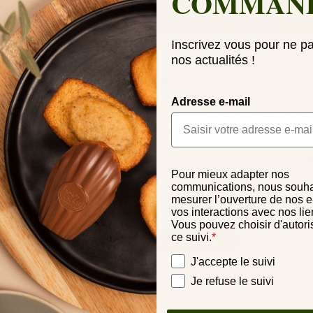
COMMAN
Inscrivez vous pour ne p
nos actualités !
LA GAMME COMPLÈTE
Adresse e-mail
nt des madeleines authentiques et des saveurs originales. Découvrez l
mme de madeleines à retrouver en magasin et sur la boutique en lig
tes pour faire plaisir aux grands et aux petits, il y en a pour tous les g
colat au lait, framboise, orange, citron, pistache ou entre noix de c
Pour mieux adapter nos
communications, nous souha
Laquelle sera votre madeleine préférée ?
mesurer l’ouverture de nos e
vos interactions avec nos lie
Vous pouvez choisir d'autori
ce suivi.
*
JE DÉCOUVRE LA GAMME
Vos préférences
J'accepte le suivi
Je refuse le suivi