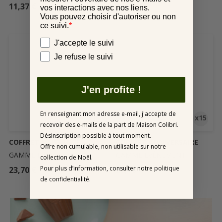
Prix
Prix
11,37 €
10,43 €
vos interactions avec nos liens.
Vous pouvez choisir d'autoriser ou non
ce suivi.
*
Vos préférences
J'accepte le suivi
Je refuse le suivi
J'en profite !
En renseignant mon adresse e-mail, j'accepte de
x15
x15
recevoir des e-mails de la part de Maison Colibri.
Désinscription possible à tout moment.
COFFRET NAISSANCE
COFFRET ANNIVERSAIRE
Offre non cumulable, non utilisable sur notre
GAMME ÉVÈNEMENT
GAMME ÉVÈNEMENT
collection de Noël.
Pour plus d’information, consulter notre politique
Prix
Prix
23,70 €
23,70 €
de confidentialité.