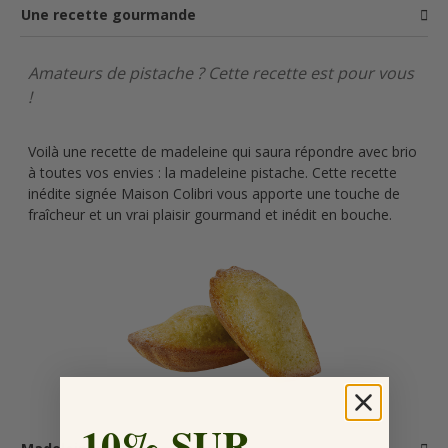
Une recette gourmande
Amateurs de pistache ? Cette recette est pour vous
!
Voilà une recette de madeleine qui saura répondre avec brio
à toutes vos envies : la madeleine pistache. Cette recette
inédite signée Maison Colibri vous apporte une touche de
fraîcheur et un vrai plaisir gourmand et inédit en bouche.
10% SUR