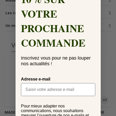
Madeleines
VOTRE
Les raisons d'y céder
PROCHAINE
Un moment gourmand
COMMANDE
VOUS AIMEREZ AUSSI
Inscrivez vous pour ne pas louper
nos actualités !
Adresse e-mail
x3
x3
Pour mieux adapter nos
communications, nous souhaitons
MADELEINE CITRON
MADELEINE PUR BEURRE
mesurer l’ouverture de nos e-mails et