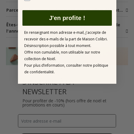
Parce que la gourmandise n'est pas un vilain défaut...
J'en profite !
Êtes-vous prêt à passer le mois le plus gourmand de
l'année ?
En renseignant mon adresse e-mail, j'accepte de
recevoir des e-mails de la part de Maison Colibri.
Désinscription possible à tout moment.
Offre non cumulable, non utilisable sur notre
collection de Noël.
Pour plus d’information, consulter notre politique
de confidentialité.
S'INSCRIRE À LA
NEWSLETTER
Pour profiter de -10% (hors offre de noël et
promotions en cours)