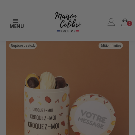
0
MENU
Rupture de stock
Edition limitée