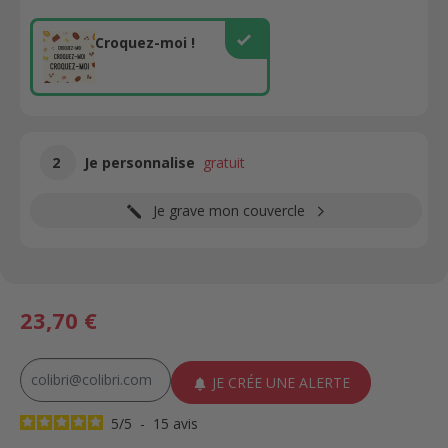
Croquez-moi !
Croquez-moi !
2
Je personnalise
gratuit
Je grave mon couvercle
23,70 €
JE CRÉE UNE ALERTE
5
/
5
-
15
avis