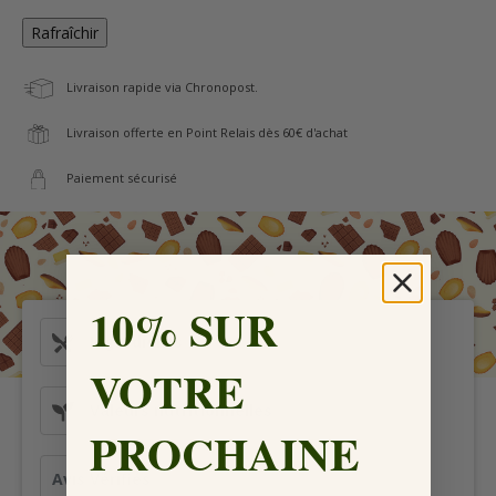
Livraison rapide via Chronopost.
Livraison offerte en Point Relais dès 60€ d'achat
Paiement sécurisé
10% SUR
Ingrédients
VOTRE
Valeurs nutritionnelles
PROCHAINE
Avis Vérifiés