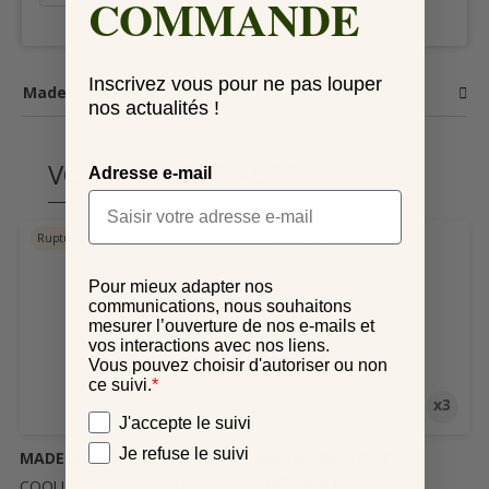
COMMANDE
Inscrivez vous pour ne pas louper
Madeleines
nos actualités !
VOUS AIMEREZ AUSSI
Adresse e-mail
Rupture de stock
Rupture de stock
Pour mieux adapter nos
communications, nous souhaitons
mesurer l’ouverture de nos e-mails et
vos interactions avec nos liens.
Vous pouvez choisir d'autoriser ou non
ce suivi.
*
x3
x3
Vos préférences
J'accepte le suivi
Je refuse le suivi
MADELEINE NOISETTE
MADELEINE TOUT
CHOCOLAT
COQUE CHOCOLAT AU LAIT