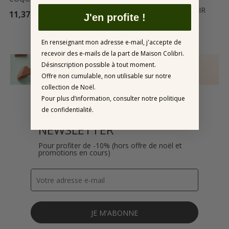
COQUE CHOCOLAT NOIR
Prix
11,37 €
J'en profite !
Prix
11,37 €
En renseignant mon adresse e-mail, j'accepte de
recevoir des e-mails de la part de Maison Colibri.
Désinscription possible à tout moment.
Offre non cumulable, non utilisable sur notre
collection de Noël.
Pour plus d’information, consulter notre politique
S'INSCRIRE À LA
de confidentialité.
NEWSLETTER
Pour profiter de -10% (hors offre de noël et
promotions en cours)
JE M'ABONNE